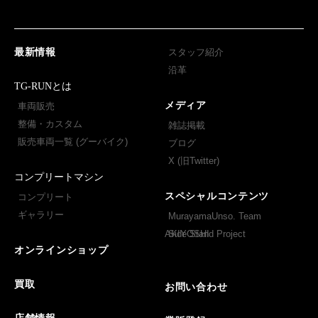
最新情報
スタッフ紹介
沿革
TG-RUNとは
メディア
車両販売
整備・カスタム
雑誌掲載
販売車両一覧 (グーバイク)
ブログ
X (旧Twitter)
コンプリートマシン
スペシャルコンテンツ
コンプリート
ギャラリー
MurayamaUnso. Team
AKIYOSHI
Side Stand Project
オンラインショップ
買取
お問い合わせ