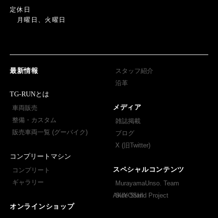
定休日
月曜日、火曜日
最新情報
スタッフ紹介
沿革
TG-RUNとは
メディア
車両販売
整備・カスタム
雑誌掲載
販売車両一覧 (グーバイク)
ブログ
X (旧Twitter)
コンプリートマシン
スペシャルコンテンツ
コンプリート
ギャラリー
MurayamaUnso. Team
AKIYOSHI
Side Stand Project
オンラインショップ