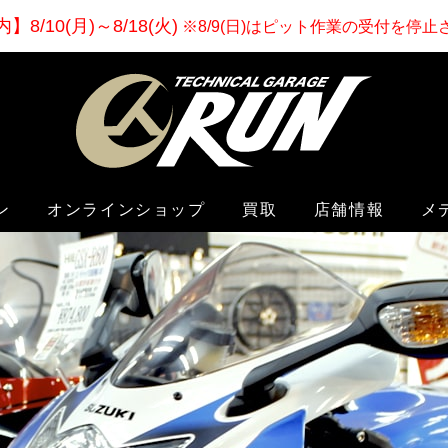
内
】
8/10(月)～8/18(火)
※8/9(日)はピット作業の受付を停
ン
オンラインショップ
買取
店舗情報
メ