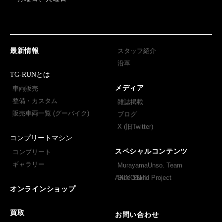
最新情報
スタッフ紹介
沿革
TG-RUNとは
メディア
車両販売
整備・カスタム
雑誌掲載
販売車両一覧 (グーバイク)
ブログ
X (旧Twitter)
コンプリートマシン
スペシャルコンテンツ
コンプリート
ギャラリー
MurayamaUnso. Team
AKIYOSHI
Side Stand Project
オンラインショップ
買取
お問い合わせ