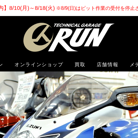
内
】
8/10(月)～8/18(火)
※8/9(日)はピット作業の受付を停
ン
オンラインショップ
買取
店舗情報
メ