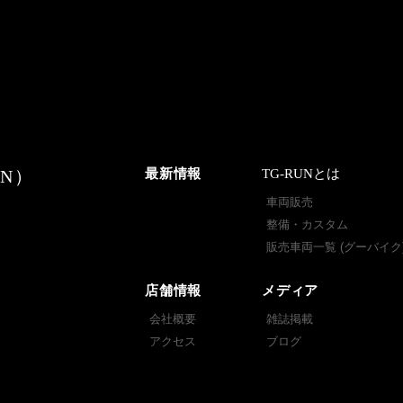
N）
最新情報
TG-RUNとは
車両販売
整備・カスタム
販売車両一覧 (グーバイク
店舗情報
メディア
会社概要
雑誌掲載
アクセス
ブログ
スタッフ紹介
X (旧Twitter)
沿革