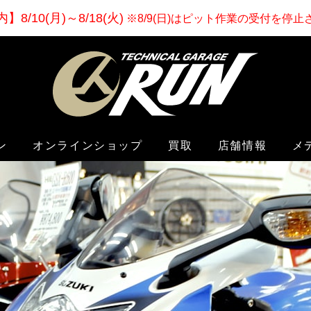
内
】
8/10(月)～8/18(火)
※8/9(日)はピット作業の受付を停
ン
オンラインショップ
買取
店舗情報
メ