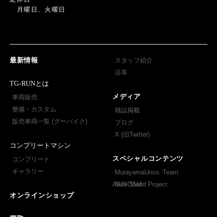
月曜日、火曜日
最新情報
スタッフ紹介
沿革
TG-RUNとは
メディア
車両販売
整備・カスタム
雑誌掲載
販売車両一覧 (グーバイク)
ブログ
X (旧Twitter)
コンプリートマシン
スペシャルコンテンツ
コンプリート
ギャラリー
MurayamaUnso. Team
AKIYOSHI
Side Stand Project
オンラインショップ