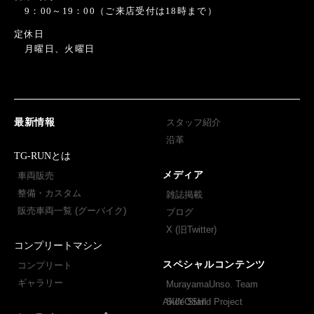
9：00～19：00（ご来店受付は18時まで）
定休日
月曜日、火曜日
最新情報
スタッフ紹介
沿革
TG-RUNとは
メディア
車両販売
整備・カスタム
雑誌掲載
販売車両一覧 (グーバイク)
ブログ
X (旧Twitter)
コンプリートマシン
スペシャルコンテンツ
コンプリート
ギャラリー
MurayamaUnso. Team
AKIYOSHI
Side Stand Project