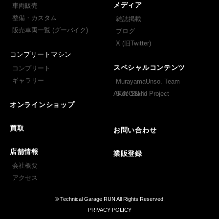
メディア
車両販売
整備・カスタム
雑誌掲載
販売車両一覧 (グーバイク)
ブログ
X (旧Twitter)
コンプリートマシン
スペシャルコンテンツ
コンプリート
ギャラリー
MurayamaUnso. Team
AKIYOSHI
Side Stand Project
オンラインショップ
買取
お問い合わせ
店舗情報
業販登録
会社概要
アクセス
© Technical Garage RUN All Rights Reserved.
PRIVACY POLICY