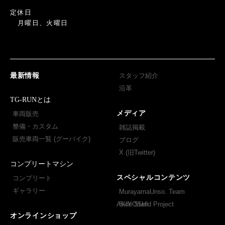
定休日
月曜日、火曜日
最新情報
スタッフ紹介
沿革
TG-RUNとは
メディア
車両販売
整備・カスタム
雑誌掲載
販売車両一覧 (グーバイク)
ブログ
X (旧Twitter)
コンプリートマシン
スペシャルコンテンツ
コンプリート
ギャラリー
MurayamaUnso. Team
AKIYOSHI
Side Stand Project
オンラインショップ