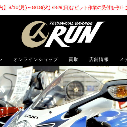
内
】
8/10(月)～8/18(火)
※8/9(日)はピット作業の受付を停
ン
オンラインショップ
買取
店舗情報
メ