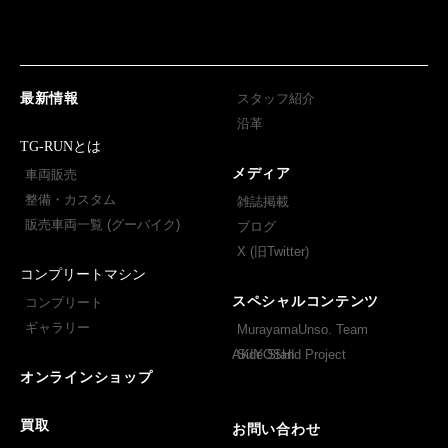
最新情報
スタッフ紹介
沿革
TG-RUNとは
メディア
車両販売
整備・カスタム
雑誌掲載
販売車両一覧 (グーバイク)
ブログ
X (旧Twitter)
コンプリートマシン
スペシャルコンテンツ
コンプリート
ギャラリー
MurayamaUnso. Team
AKIYOSHI
Side Stand Project
オンラインショップ
買取
お問い合わせ