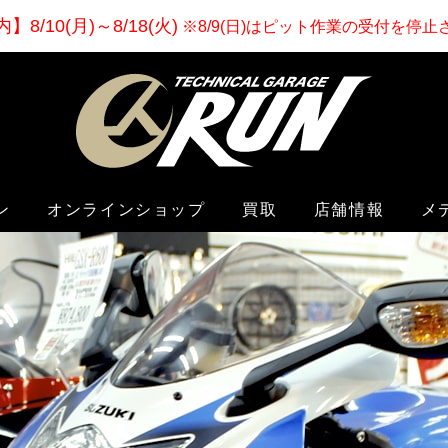
内
】
8/10(月)～8/18(火)
※8/9(日)はピット作業の受付を停
ン
オンラインショップ
買取
店舗情報
メ