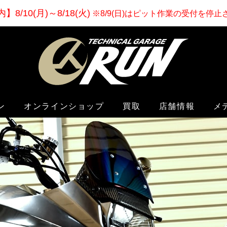
内
】
8/10(月)～8/18(火)
※8/9(日)はピット作業の受付を停
ン
オンラインショップ
買取
店舗情報
メ